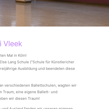
i Vleek
en Mal in Köln!
lse Lang Schule ("Schule für Künstlericher
dreijährige Ausbildung und beendeten diese
t an verschiedenen Ballettschulen, wagten wir
n Traum, eine eigene Ballett- und
eben wir diesen Traum!
- und Ausland fanden wir unseren eigenen,