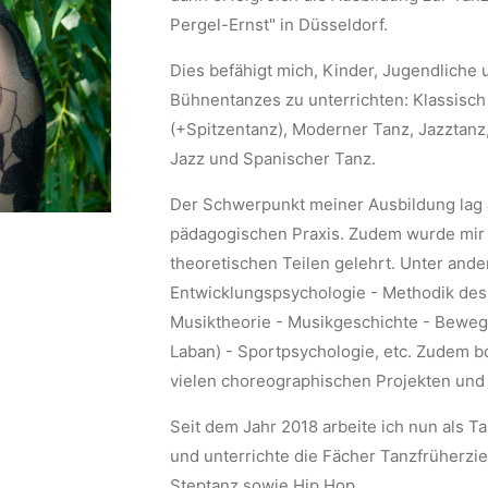
Pergel-Ernst" in Düsseldorf.
Dies befähigt mich, Kinder, Jugendliche
Bühnentanzes zu unterrichten: Klassis
(+Spitzentanz), Moderner Tanz, Jazztanz
Jazz und Spanischer Tanz.
Der Schwerpunkt meiner Ausbildung lag 
pädagogischen Praxis. Zudem wurde mir 
theoretischen Teilen gelehrt. Unter an
Entwicklungspsychologie - Methodik des
Musiktheorie - Musikgeschichte - Bewe
Laban) - Sportpsychologie, etc. Zudem bo
vielen choreographischen Projekten und
Seit dem Jahr 2018 arbeite ich nun als T
und unterrichte die Fächer Tanzfrüherzie
Steptanz sowie Hip Hop.